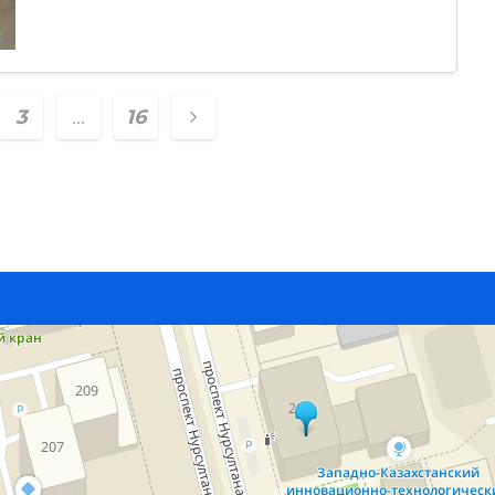
я
3
…
16