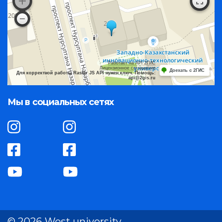
Работает на API 2ГИС
Лицензионное соглашение
Доехать с 2ГИС
Для корректной работы Raster JS API нужен ключ. Помощь:
api@2gis.ru
Мы в социальных сетях
© 2026 West university