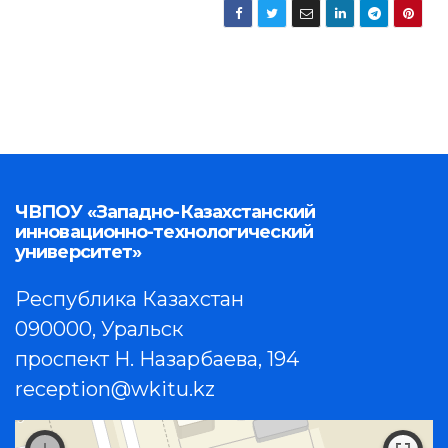
ЧВПОУ «Западно-Казахстанский
инновационно-технологический
университет»
Республика Казахстан
090000, Уральск
проспект Н. Назарбаева, 194
reception@wkitu.kz