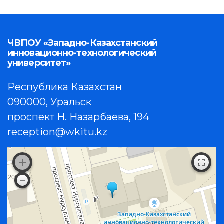
ЧВПОУ «Западно-Казахстанский
инновационно-технологический
университет»
Республика Казахстан
090000, Уральск
проспект Н. Назарбаева, 194
reception@wkitu.kz