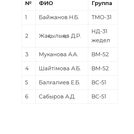
№
ФИО
Группа
1
Байжанов Н.Б.
ТМО-31
НД-31
2
Жақсылықов Д.Р.
жедел
3
Муканова А.А.
ВМ-52
4
Шайтімова А.Б.
ВМ-52
5
Балғалиев Е.Б.
ВС-51
6
Сабыров А.Д.
ВС-51