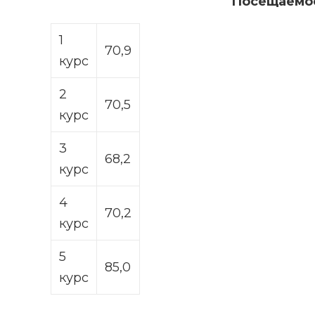
Посещаемос
1
70,9
курс
2
70,5
курс
3
68,2
курс
4
70,2
курс
5
85,0
курс