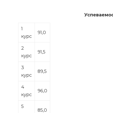
Успеваемос
1
91,0
курс
2
91,5
курс
3
89,5
курс
4
96,0
курс
5
85,0