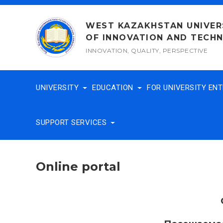
Skip
to
WEST KAZAKHSTAN UNIVER
content
OF INNOVATION AND TECH
INNOVATION, QUALITY, PERSPECTIVE
UNIVERSITY
EDUCATION
FOR UNIVERSITY EN
SUPPORT SERVICES
Online portal