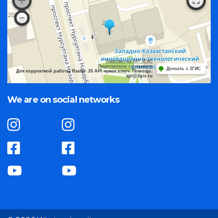
Работает на API 2ГИС
Лицензионное соглашение
Доехать с 2ГИС
Для корректной работы Raster JS API нужен ключ. Помощь:
api@2gis.ru
We are on social networks