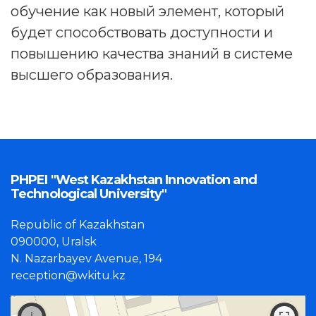
обучение как новый элемент, который
будет способствовать доступности и
повышению качества знаний в системе
высшего образования.
PHPEI "West Kazakhstan Innovation and
Technological University"
Republic of Kazakhstan
090000, Uralsk
N. Nazarbayev Avenue, 194
reception@wkitu.kz