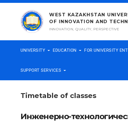
Skip
to
WEST KAZAKHSTAN UNIVER
content
OF INNOVATION AND TECH
INNOVATION, QUALITY, PERSPECTIVE
UNIVERSITY
EDUCATION
FOR UNIVERSITY EN
SUPPORT SERVICES
Timetable of classes
Инженерно-технологичес