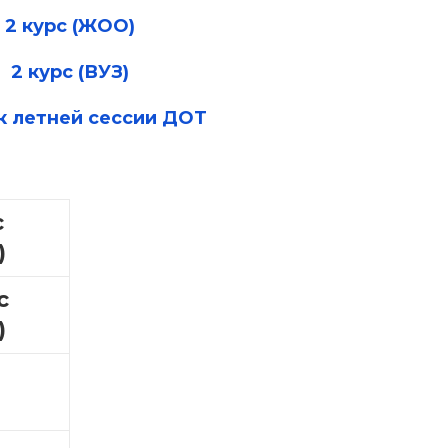
2 курс (ЖОО)
2 курс (ВУЗ)
к летней сессии ДОТ
с
)
с
)