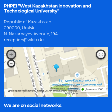
PHPEI "West Kazakhstan Innovation and
Technological University"
Republic of Kazakhstan
090000, Uralsk
N. Nazarbayev Avenue, 194
reception@wkitu.kz
Работает на API 2ГИС
Лицензионное соглашение
Доехать с 2ГИС
Для корректной работы Raster JS API нужен ключ. Помощь:
api@2gis.ru
We are on social networks