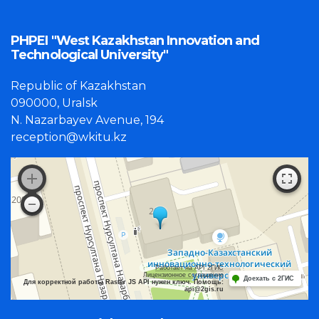
PHPEI "West Kazakhstan Innovation and
Technological University"
Republic of Kazakhstan
090000, Uralsk
N. Nazarbayev Avenue, 194
reception@wkitu.kz
Работает на API 2ГИС
Лицензионное соглашение
Доехать с 2ГИС
Для корректной работы Raster JS API нужен ключ. Помощь:
api@2gis.ru