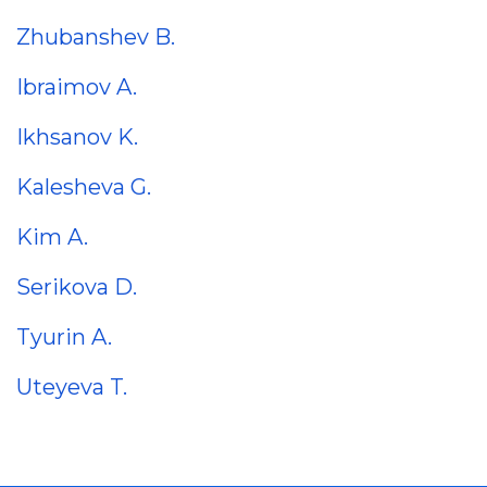
Zhubanshev B.
Ibraimov A.
Ikhsanov K.
Kalesheva G.
Kim A.
Serikova D.
Tyurin A.
Uteyeva T.