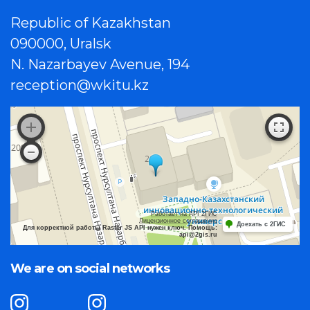
Republic of Kazakhstan
090000, Uralsk
N. Nazarbayev Avenue, 194
reception@wkitu.kz
Работает на API 2ГИС
Лицензионное соглашение
Доехать с 2ГИС
Для корректной работы Raster JS API нужен ключ. Помощь:
api@2gis.ru
We are on social networks