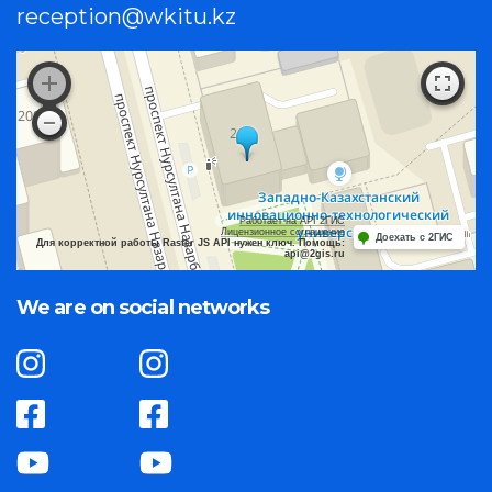
reception@wkitu.kz
Работает на API 2ГИС
Лицензионное соглашение
Доехать с 2ГИС
Для корректной работы Raster JS API нужен ключ. Помощь:
api@2gis.ru
We are on social networks