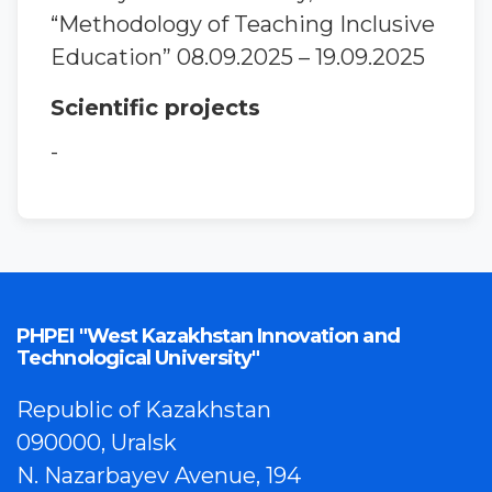
“Methodology of Teaching Inclusive
Education” 08.09.2025 – 19.09.2025
Scientific projects
-
PHPEI "West Kazakhstan Innovation and
Technological University"
Republic of Kazakhstan
090000, Uralsk
N. Nazarbayev Avenue, 194