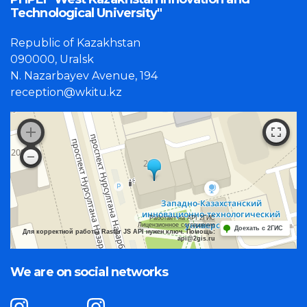
Technological University"
Republic of Kazakhstan
090000, Uralsk
N. Nazarbayev Avenue, 194
reception@wkitu.kz
Работает на API 2ГИС
Лицензионное соглашение
Доехать с 2ГИС
Для корректной работы Raster JS API нужен ключ. Помощь:
api@2gis.ru
We are on social networks