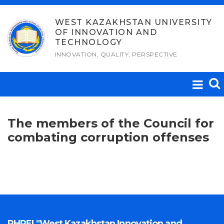
Skip
to
WEST KAZAKHSTAN UNIVERSITY
OF INNOVATION AND
content
TECHNOLOGY
INNOVATION, QUALITY, PERSPECTIVE
The members of the Council for
combating corruption offenses
PHPEI "West Kazakhstan Innovation and