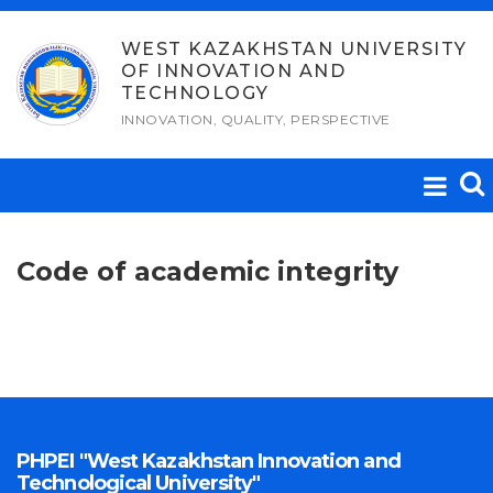
Skip
to
WEST KAZAKHSTAN UNIVERSITY
OF INNOVATION AND
content
TECHNOLOGY
INNOVATION, QUALITY, PERSPECTIVE
Code of academic integrity
PHPEI "West Kazakhstan Innovation and
Technological University"