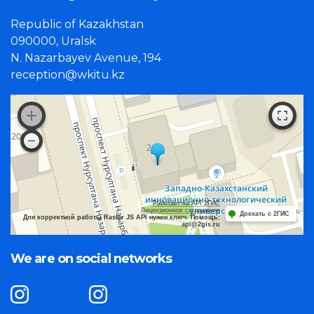
Republic of Kazakhstan
090000, Uralsk
N. Nazarbayev Avenue, 194
reception@wkitu.kz
Работает на API 2ГИС
Лицензионное соглашение
Доехать с 2ГИС
Для корректной работы Raster JS API нужен ключ. Помощь:
api@2gis.ru
We are on social networks