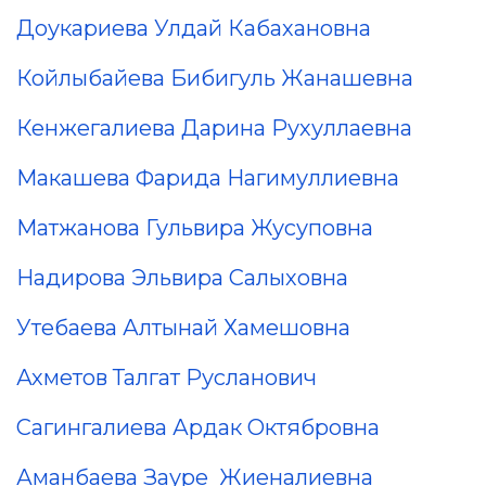
Доукариева Улдай Кабахановна
Койлыбайева Бибигуль Жанашевна
Кенжегалиева Дарина Рухуллаевна
Макашева Фарида Нагимуллиевна
Матжанова Гульвира Жусуповна
Надирова Эльвира Салыховна
Утебаева Алтынай Хамешовна
Ахметов Талгат Русланович
Сагингалиева Ардак Октябровна
Аманбаева Зауре Жиеналиевна