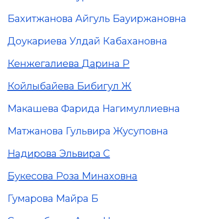
Бахитжанова Айгуль Бауиржановна
Доукариева Улдай Кабахановна
Кенжегалиева
Дарина Р
Койлыбайева
Бибигул Ж
Макашева Фарида Нагимуллиевна
Матжанова Гульвира Жусуповна
Надирова
Эльвира С
Букесова Роза
Минаховна
Гумарова Майра Б