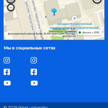
Работает на API 2ГИС
Лицензионное соглашение
Доехать с 2ГИС
Для корректной работы Raster JS API нужен ключ. Помощь:
api@2gis.ru
Мы в социальных сетях
© 2026 West university