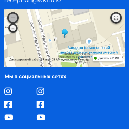
reception@wkitu.kz
Работает на API 2ГИС
Лицензионное соглашение
Доехать с 2ГИС
Для корректной работы Raster JS API нужен ключ. Помощь:
api@2gis.ru
Мы в социальных сетях