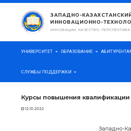
Перейти
к
ЗАПАДНО-КАЗАХСТАНСКИ
содержимому
ИННОВАЦИОННО-ТЕХНОЛО
ИННОВАЦИИ, КАЧЕСТВО, ПЕРСПЕКТИВА
УНИВЕРСИТЕТ
ОБРАЗОВАНИЕ
АБИТУРЕНТ
СЛУЖБЫ ПОДДЕРЖКИ
Курсы повышения квалификации
12.10.2022
Западно-Ка