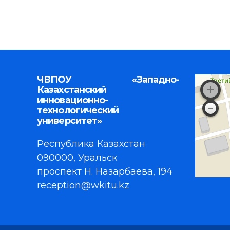
ЧВПОУ «Западно-
Казахстанский
инновационно-
технологический
университет»
Республика Казахстан
090000, Уральск
проспект Н. Назарбаева, 194
reception@wkitu.kz