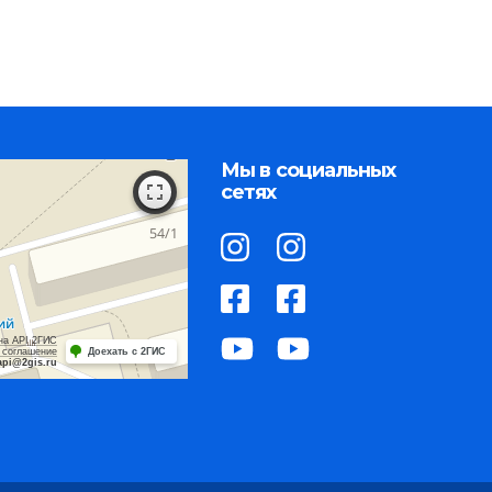
Мы в социальных
сетях
на API 2ГИС
 соглашение
Доехать с 2ГИС
api@2gis.ru