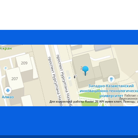
Работает 
Лицензионное
Для корректной работы Raster JS API нужен ключ. Помощь: 