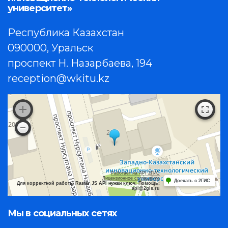
университет»
Республика Казахстан
090000, Уральск
проспект Н. Назарбаева, 194
reception@wkitu.kz
Работает на API 2ГИС
Лицензионное соглашение
Доехать с 2ГИС
Для корректной работы Raster JS API нужен ключ. Помощь:
api@2gis.ru
Мы в социальных сетях