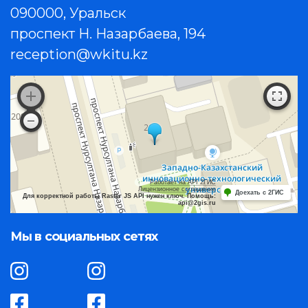
090000, Уральск
проспект Н. Назарбаева, 194
reception@wkitu.kz
Работает на API 2ГИС
Лицензионное соглашение
Доехать с 2ГИС
Для корректной работы Raster JS API нужен ключ. Помощь:
api@2gis.ru
Мы в социальных сетях