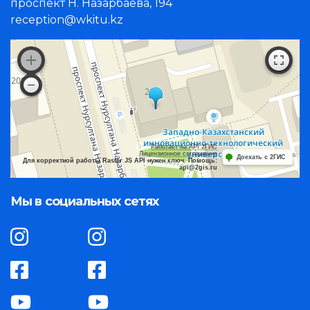
проспект Н. Назарбаева, 194
reception@wkitu.kz
Работает на API 2ГИС
Лицензионное соглашение
Доехать с 2ГИС
Для корректной работы Raster JS API нужен ключ. Помощь:
api@2gis.ru
Мы в социальных сетях