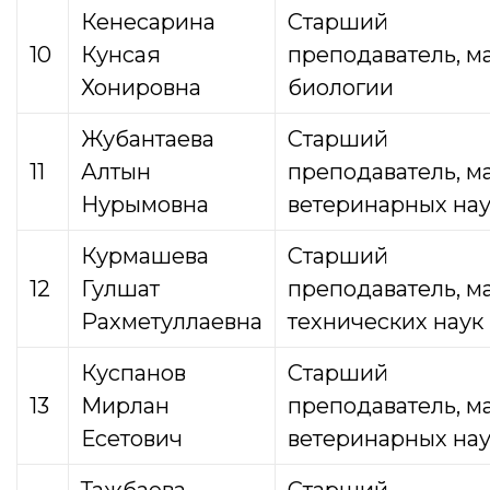
Кенесарина
Старший
10
Кунсая
преподаватель,
м
Хонировна
биологии
Жубантаева
Старший
11
Алтын
преподаватель,
м
Нурымовна
ветеринарных на
Курмашева
Старший
12
Гулшат
преподаватель, м
Рахметуллаевна
технических наук
Куспанов
Старший
13
Мирлан
преподаватель,
м
Есетович
ветеринарных на
Тажбаева
Старший