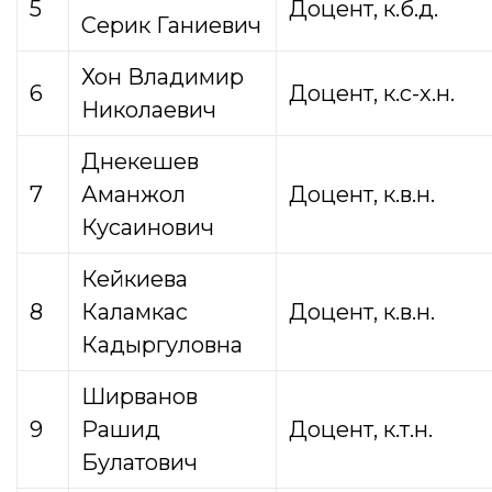
5
Доцент, к.б.д.
Серик Ганиевич
Хон Владимир
6
Доцент, к.с-х.н.
Николаевич
Днекешев
7
Аманжол
Доцент, к.в.н.
Кусаинович
Кейкиева
8
Каламкас
Доцент, к.в.н.
Кадыргуловна
Ширванов
9
Рашид
Доцент, к.т.н.
Булатович