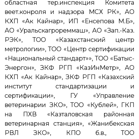
областная тер.инспекция Комитета
веет.конроля и надзора МСХ РК», АО
КХП «Ак Кайнар», ИП «Енсепова М.Б»,
АО «Уральскагрореммаш», АО «Зап.-Каз.
РЭК», ТОО «Казахстанский центр
метрологии», ТОО «Центр сертификации
«Национальный стандарт»», ТОО «Батыс-
Энергон», ЗКФ РГП «КазИнМетр», АО
КХП «Ак Кайнар», ЗКФ РГП «Казахский
институт стандартизации и
сертификации», ГУ «Управление
ветеринарии ЗКО», ТОО «Кублей», ГКП
на ПХВ «Казталовская районная
ветеринарная станция», «Жанибекская
РВЛ ЗКО», КПО б.в., ТОО