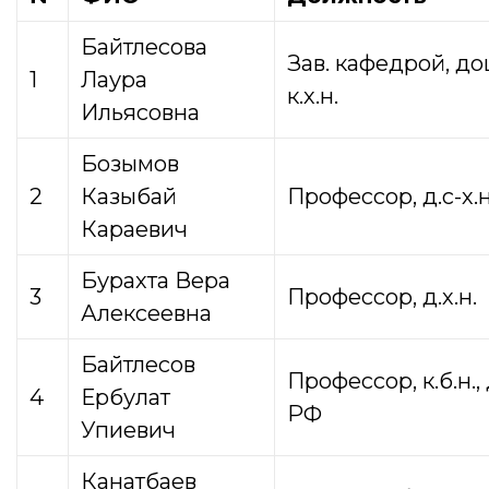
Байтлесова
Зав. кафедрой, до
1
Лаура
к.х.н.
Ильясовна
Бозымов
2
Казыбай
Профессор, д.с-х.н
Караевич
Бурахта Вера
3
Профессор, д.х.н.
Алексеевна
Байтлесов
Профессор, к.б.н., 
4
Ербулат
РФ
Упиевич
Канатбаев