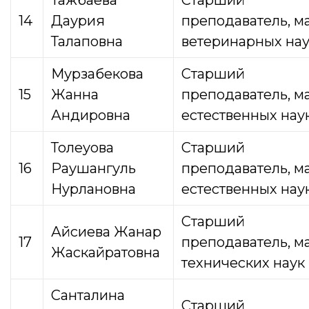
14
Даурия
преподаватель,
м
Талаповна
ветеринарных на
Мурзабекова
Старший
15
Жанна
преподаватель, м
Андировна
естественных нау
Толеуова
Старший
16
Раушангуль
преподаватель, м
Нурлановна
естественных нау
Старший
Айсиева Жанар
17
преподаватель, м
Жаскайратовна
технических наук
Санталина
Старший