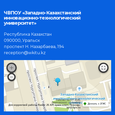
ЧВПОУ «Западно-Казахстанский
инновационно-технологический
университет»
Республика Казахстан
090000, Уральск
проспект Н. Назарбаева, 194
reception@wkitu.kz
Работает на API 2ГИС
Лицензионное соглашение
Доехать с 2ГИС
Для корректной работы Raster JS API нужен ключ. Помощь:
api@2gis.ru