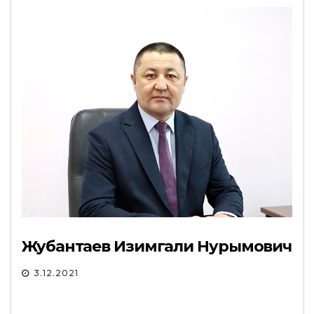
Жубантаев Изимгали Нурымович
3.12.2021