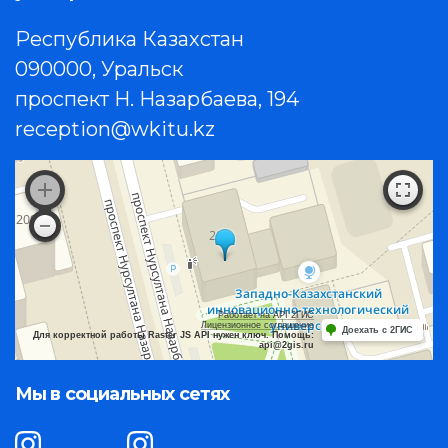
Республика Казахстан
090000, Уральск
проспект Н. Назарбаева, 194
reception@wkitu.kz
Работает на API 2ГИС
Лицензионное соглашение
Доехать с 2ГИС
Для корректной работы Raster JS API нужен ключ. Помощь:
api@2gis.ru
Мы в социальных сетях