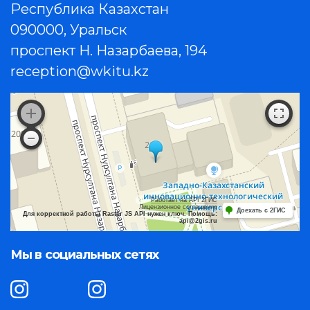
Республика Казахстан
090000, Уральск
проспект Н. Назарбаева, 194
reception@wkitu.kz
Работает на API 2ГИС
Лицензионное соглашение
Доехать с 2ГИС
Для корректной работы Raster JS API нужен ключ. Помощь:
api@2gis.ru
Мы в социальных сетях