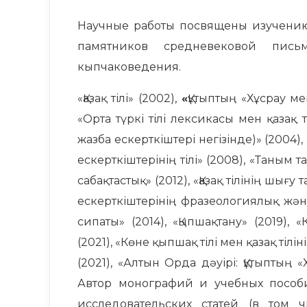
Научные работы посвящены изучению 
памятников средневековой письме
кыпчаковедения.
«Қазақ тілі» (2002),
«
Құтыптың «Хұсрау м
«Орта түркі тілі лексикасы мен қазақ
жазба ескерткіштері негізінде)» (2004),
ескерткіштерінің тілі» (2008), «Таным т
сабақтастық» (2012), «Қазақ тілінің шығу
ескерткіштерінің фразеологиялық ж
сипаты» (2014), «Қыпшақтану» (2019),
(2021), «Көне қыпшақ тілі мен қазақ ті
(2021), «Алтын Орда дәуірі: Құтыптың
Автор монографий и учебных пособи
исследовательских статей (в том 