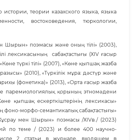
истории, теории казахского языка, языка
нности, востоковедения, тюркологии,
ен Шырын» поэмасы және оның тілі» (2003),
 тілі лексикасының сабақтастығы (ХІV ғасыр
 «Көне түркі тілі» (2007), «Көне қыпшақ жазба
аразысы» (2010), «Түркілік мұра: дәстүр және
 тарихы (фонетика)» (2013), «Орта ғасыр жазба
әне паремиологиялық қорының этномәдени
 «Көне қыпшақ ескерткіштерінің лексикасы»
лінің фоно-морфо-семантикалық сабақтастығы»
 «Хұсрау мен Шырын» поэмасы /ХІVв./ (2023)
й по теме / (2023) и более 400 научно-
числе 2 статьи в журнале, входящем в