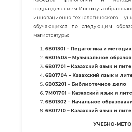
подразделением Института образован
инновационно-технологического ун
обучающихся по следующим образо
магистратуры:
6В01301 –
П
едагогика и методик
6В01403 –
М
узыкальное образов
6В01701 –
К
азахский язык и лит
6В01704
– К
азахский язык и лит
6В03201 –
Библиотечное дело
7М01701 –
К
азахский язык и лит
6В01302 – Начальное образование
6В01710 – Казахский язык и лите
УЧЕБНО-МЕТО