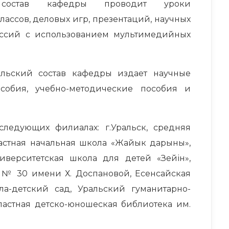
ий состав кафедры проводит уроки
лассов, деловых игр, презентаций, научных
уссий с использованием мультимедийных
ельский состав кафедры издает научные
собия, учебно-методические пособия и
ледующих филиалах: г.Уральск, средняя
астная начальная школа «Жайык дарыны»,
иверситетская школа для детей «Зейін»,
 № 30 имени Х. Доспановой, Есенсайская
а-детский сад, Уральский гуманитарно-
астная детско-юношеская библиотека им.