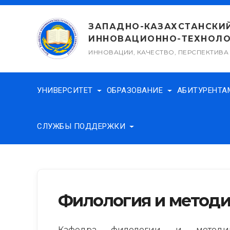
Перейти
к
ЗАПАДНО-КАЗАХСТАНСКИ
содержимому
ИННОВАЦИОННО-ТЕХНОЛО
ИННОВАЦИИ, КАЧЕСТВО, ПЕРСПЕКТИВА
УНИВЕРСИТЕТ
ОБРАЗОВАНИЕ
АБИТУРЕНТ
СЛУЖБЫ ПОДДЕРЖКИ
Филология и методи
Кафедра филологии и методик