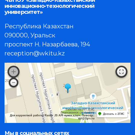
инновационно-технологический
университет»
Республика Казахстан
090000, Уральск
проспект Н. Назарбаева, 194
reception@wkitu.kz
Работает на API 2ГИС
Лицензионное соглашение
Доехать с 2ГИС
Для корректной работы Raster JS API нужен ключ. Помощь:
api@2gis.ru
Мы в социальных сетях