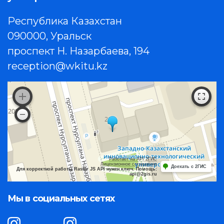
Республика Казахстан
090000, Уральск
проспект Н. Назарбаева, 194
reception@wkitu.kz
Работает на API 2ГИС
Лицензионное соглашение
Доехать с 2ГИС
Для корректной работы Raster JS API нужен ключ. Помощь:
api@2gis.ru
Мы в социальных сетях