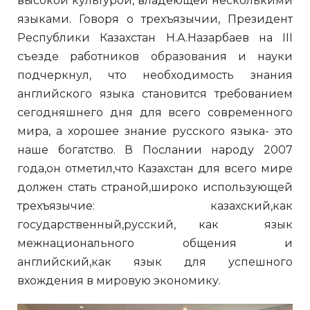
высокой культурой, владеющей несколькими
языками. Говоря о трехъязычии, Президент
Республики Казахстан Н.А.Назарбаев на III
съезде работников образования и науки
подчеркнул, что необходимость знания
английского языка становится требованием
сегодняшнего дня для всего современного
мира, а хорошее знание русского языка- это
наше богатство. В Послании народу 2007
года,он отметил,что Казахстан для всего мире
должен стать страной,широко использующей
трехъязычие: казахский,как
государственный,русский, как язык
межнационального общения и
английский,как язык для успешного
вхождения в мировую экономику.