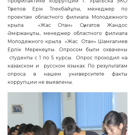
профилактике коррупции г. Уральска ЗКО
Түлепов Ерік Тлекбайұлы, менеджер по
проектам областного филиала Молодежного
крыла «Жас Отан» Сүнғатов Жандос
Әміржанұлы, менеджер областного филиала
Молодежного крыла «Жас Отан» Шамғалиев
Ерлік Мерекеұлы. Опросом были охвачены
студенты с 1 по 5 курсы. Опрос проходил на
казахском и русском языках. По результатам
опроса в нашем университете факты
коррупции не выявлены.