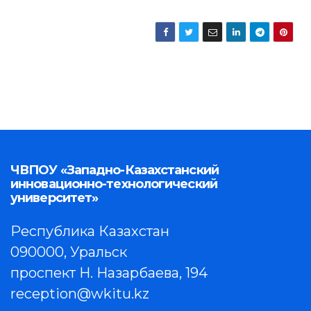
ЧВПОУ «Западно-Казахстанский
инновационно-технологический
университет»
Республика Казахстан
090000, Уральск
проспект Н. Назарбаева, 194
reception@wkitu.kz