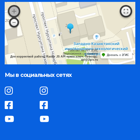
Работает на API 2ГИС
Лицензионное соглашение
Доехать с 2ГИС
Для корректной работы Raster JS API нужен ключ. Помощь:
api@2gis.ru
Мы в социальных сетях