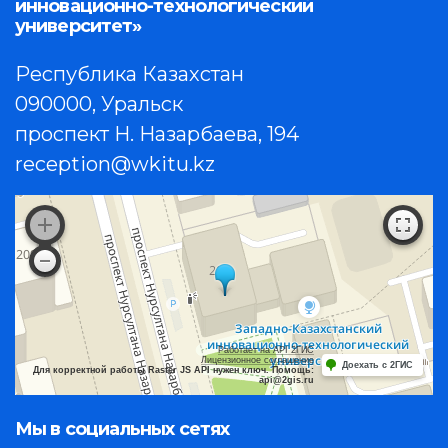
инновационно-технологический
университет»
Республика Казахстан
090000, Уральск
проспект Н. Назарбаева, 194
reception@wkitu.kz
Работает на API 2ГИС
Лицензионное соглашение
Доехать с 2ГИС
Для корректной работы Raster JS API нужен ключ. Помощь:
api@2gis.ru
Мы в социальных сетях