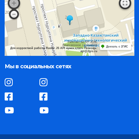
Работает на API 2ГИС
Лицензионное соглашение
Доехать с 2ГИС
Для корректной работы Raster JS API нужен ключ. Помощь:
api@2gis.ru
Мы в социальных сетях