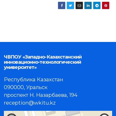
ЧВПОУ «Западно-Казахстанский
инновационно-технологический
университет»
Республика Казахстан
090000, Уральск
проспект Н. Назарбаева, 194
reception@wkitu.kz