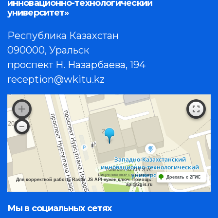
инновационно-технологический
университет»
Республика Казахстан
090000, Уральск
проспект Н. Назарбаева, 194
reception@wkitu.kz
Работает на API 2ГИС
Лицензионное соглашение
Доехать с 2ГИС
Для корректной работы Raster JS API нужен ключ. Помощь:
api@2gis.ru
Мы в социальных сетях