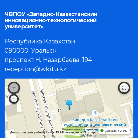
ЧВПОУ «Западно-Казахстанский
инновационно-технологический
университет»
Республика Казахстан
090000, Уральск
проспект Н. Назарбаева, 194
reception@wkitu.kz
Работает на API 2ГИС
Лицензионное соглашение
Доехать с 2ГИС
Для корректной работы Raster JS API нужен ключ. Помощь:
api@2gis.ru