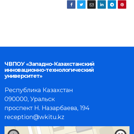
ЧВПОУ «Западно-Казахстанский
инновационно-технологический
университет»
Республика Казахстан
090000, Уральск
проспект Н. Назарбаева, 194
reception@wkitu.kz