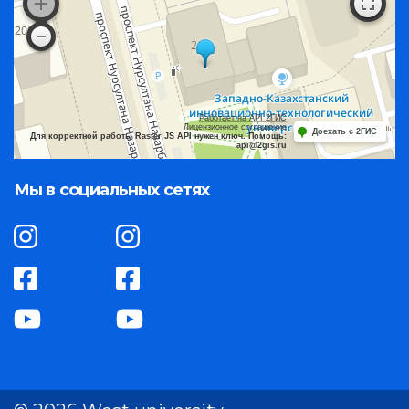
Работает на API 2ГИС
Лицензионное соглашение
Доехать с 2ГИС
Для корректной работы Raster JS API нужен ключ. Помощь:
api@2gis.ru
Мы в социальных сетях