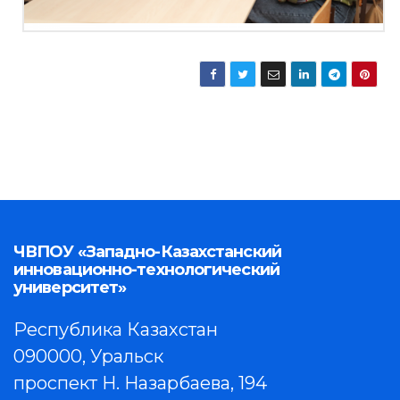
ЧВПОУ «Западно-Казахстанский
инновационно-технологический
университет»
Республика Казахстан
090000, Уральск
проспект Н. Назарбаева, 194