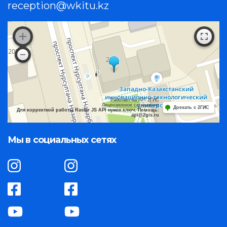
reception@wkitu.kz
Работает на API 2ГИС
Лицензионное соглашение
Доехать с 2ГИС
Для корректной работы Raster JS API нужен ключ. Помощь:
api@2gis.ru
Мы в социальных сетях