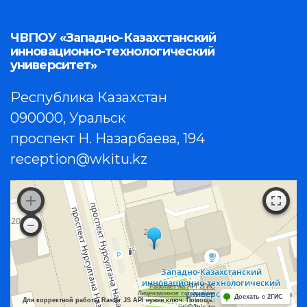
ЧВПОУ «Западно-Казахстанский
инновационно-технологический
университет»
Республика Казахстан
090000, Уральск
проспект Н. Назарбаева, 194
reception@wkitu.kz
Работает на API 2ГИС
Лицензионное соглашение
Доехать с 2ГИС
Для корректной работы Raster JS API нужен ключ. Помощь: