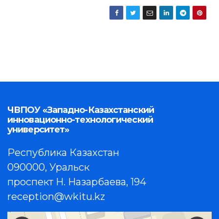
ЧВПОУ «Западно-Казахстанский
инновационно-технологический
университет»
Республика Казахстан
090000, Уральск
проспект Н. Назарбаева, 194
reception@wkitu.kz