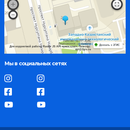
Работает на API 2ГИС
Лицензионное соглашение
Доехать с 2ГИС
Для корректной работы Raster JS API нужен ключ. Помощь:
api@2gis.ru
Мы в социальных сетях