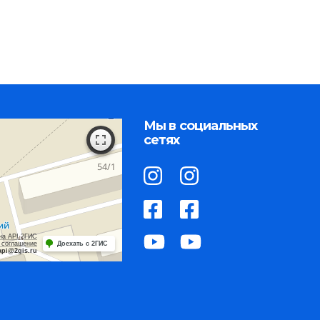
Мы в социальных
сетях
на API 2ГИС
 соглашение
Доехать с 2ГИС
api@2gis.ru