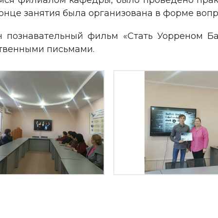
мся филиалом кафедры, было проведено прак
конце занятия была организована в форме вопр
н познавательный фильм «Стать Уорреном Ба
твенными письмами.