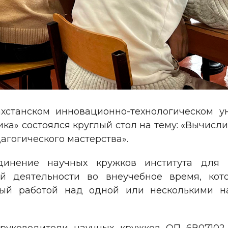
хстанском инновационно-технологическом у
ка» состоялся круглый стол на тему: «Вычисл
агогического мастерства».
динение научных кружков института для 
й деятельности во внеучебное время, кото
нный работой над одной или несколькими 