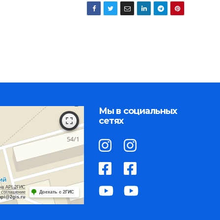
Мы в социальных
сетях
на API 2ГИС
 соглашение
Доехать с 2ГИС
api@2gis.ru