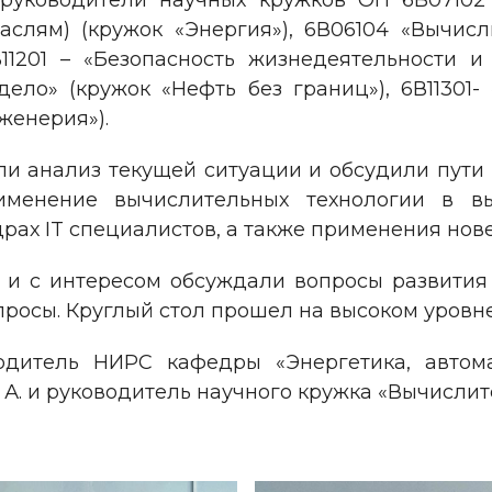
 руководители научных кружков ОП 6В07102
аслям) (кружок «Энергия»), 6В06104 «Вычи
В11201 – «Безопасность жизнедеятельности
дело» (кружок «Нефть без границ»), 6В11301
женерия»).
и анализ текущей ситуации и обсудили пути 
рименение вычислительных технологии в 
ах IT специалистов, а также применения нов
о и с интересом обсуждали вопросы развити
росы. Круглый стол прошел на высоком уровне
водитель НИРС кафедры «Энергетика, автом
А. и руководитель научного кружка «Вычислит