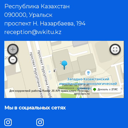
Республика Казахстан
090000, Уральск
проспект Н. Назарбаева, 194
reception@wkitu.kz
Работает на API 2ГИС
Лицензионное соглашение
Доехать с 2ГИС
Для корректной работы Raster JS API нужен ключ. Помощь:
api@2gis.ru
Мы в социальных сетях