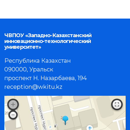
ЧВПОУ «Западно-Казахстанский
инновационно-технологический
университет»
Республика Казахстан
090000, Уральск
проспект Н. Назарбаева, 194
reception@wkitu.kz