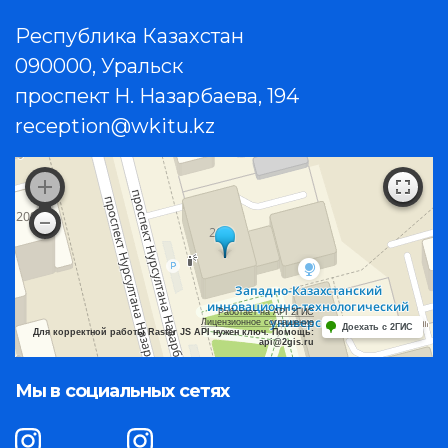
Республика Казахстан
090000, Уральск
проспект Н. Назарбаева, 194
reception@wkitu.kz
Работает на API 2ГИС
Лицензионное соглашение
Доехать с 2ГИС
Для корректной работы Raster JS API нужен ключ. Помощь:
api@2gis.ru
Мы в социальных сетях