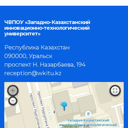
ЧВПОУ «Западно-Казахстанский
инновационно-технологический
университет»
Республика Казахстан
090000, Уральск
проспект Н. Назарбаева, 194
reception@wkitu.kz
Работает на API 2ГИС