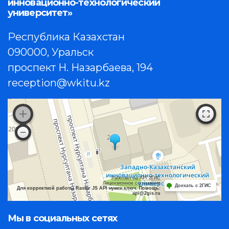
инновационно-технологический
университет»
Республика Казахстан
090000, Уральск
проспект Н. Назарбаева, 194
reception@wkitu.kz
Работает на API 2ГИС
Лицензионное соглашение
Доехать с 2ГИС
Для корректной работы Raster JS API нужен ключ. Помощь:
api@2gis.ru
Мы в социальных сетях