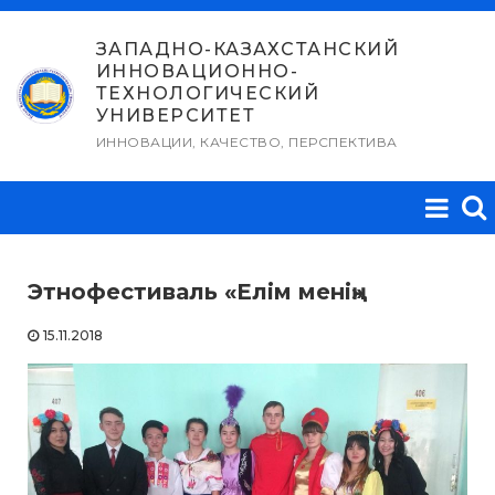
Перейти
к
ЗАПАДНО-КАЗАХСТАНСКИЙ
ИННОВАЦИОННО-
содержимому
ТЕХНОЛОГИЧЕСКИЙ
УНИВЕРСИТЕТ
ИННОВАЦИИ, КАЧЕСТВО, ПЕРСПЕКТИВА
Этнофестиваль «Елім менің»
15.11.2018