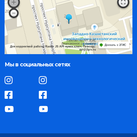
Работает на API 2ГИС
Лицензионное соглашение
Доехать с 2ГИС
Для корректной работы Raster JS API нужен ключ. Помощь:
api@2gis.ru
Мы в социальных сетях