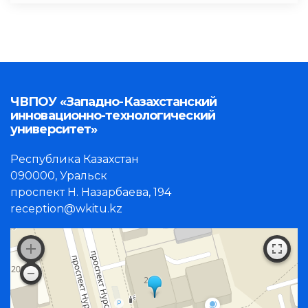
ЧВПОУ «Западно-Казахстанский
инновационно-технологический
университет»
Республика Казахстан
090000, Уральск
проспект Н. Назарбаева, 194
reception@wkitu.kz