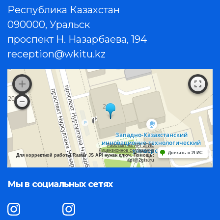
Республика Казахстан
090000, Уральск
проспект Н. Назарбаева, 194
reception@wkitu.kz
Работает на API 2ГИС
Лицензионное соглашение
Доехать с 2ГИС
Для корректной работы Raster JS API нужен ключ. Помощь:
api@2gis.ru
Мы в социальных сетях