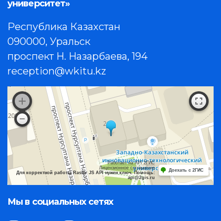
университет»
Республика Казахстан
090000, Уральск
проспект Н. Назарбаева, 194
reception@wkitu.kz
Работает на API 2ГИС
Лицензионное соглашение
Доехать с 2ГИС
Для корректной работы Raster JS API нужен ключ. Помощь:
api@2gis.ru
Мы в социальных сетях