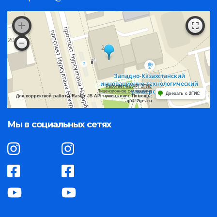
Работает на API 2ГИС
Лицензионное соглашение
Доехать с 2ГИС
Для корректной работы Raster JS API нужен ключ. Помощь:
api@2gis.ru
Мы в социальных сетях