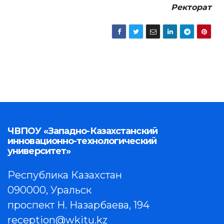
Ректорат
ЧВПОУ «Западно-Казахстанский
инновационно-технологический
университет»
Республика Казахстан
090000, Уральск
проспект Н. Назарбаева, 194
reception@wkitu.kz