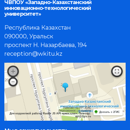
ЧВПОУ «Западно-Казахстанский
инновационно-технологический
университет»
Республика Казахстан
090000, Уральск
проспект Н. Назарбаева, 194
reception@wkitu.kz
Работает на API 2ГИС
Лицензионное соглашение
Доехать с 2ГИС
Для корректной работы Raster JS API нужен ключ. Помощь:
api@2gis.ru