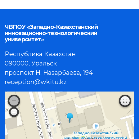
ЧВПОУ «Западно-Казахстанский
инновационно-технологический
университет»
Республика Казахстан
090000, Уральск
проспект Н. Назарбаева, 194
reception@wkitu.kz